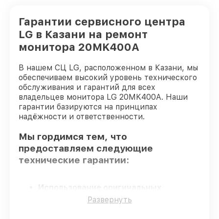
Гарантии сервисного центра
LG в Казани на ремонт
монитора 20MK400A
В нашем СЦ LG, расположенном в Казани, мы
обеспечиваем высокий уровень технического
обслуживания и гарантий для всех
владельцев монитора LG 20MK400A. Наши
гарантии базируются на принципах
надёжности и ответственности.
Мы гордимся тем, что
предоставляем следующие
технические гарантии:
Использование оригинальных
запчастей
– гарантируем использование
Развернуть
фирменных запчастей для починки.
Сертифицированные инженеры
–