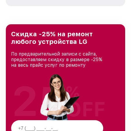
стремимся к тому, чтобы каждый клиент был
удовлетворен скоростью и качеством
предоставляемых услуг. Наша цель — стать
лучшим сервисным центром LG в городе
Казани, постоянно повышая уровень доверия
и лояльности наших клиентов.
Скидка -25% на ремонт
любого устройства LG
По предварительной записи с сайта,
предоставляем скидку в размере -25%
на весь прайс услуг по ремонту
25
%
OFF