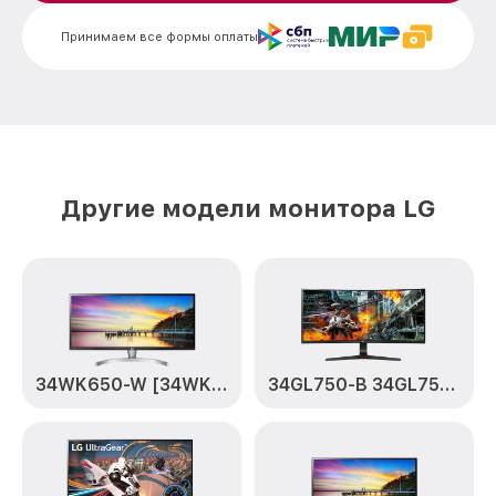
Принимаем все формы оплаты
Замена электронных компонентов
от 1900₽
20MK400A LG
Другие модели монитора LG
34WK650-W [34WK650-W.ARUZ]
34GL750-B 34GL750-B