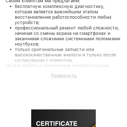
Своим клиентам мы предлагаем:
бесплатную комплексную диагностику,
которая является важнейшим этапом
восстановления работоспособности любых
устройств;
профессиональный ремонт любой сложности,
начиная со смены экрана на смартфонах и
заканчивая сложными системными поломками
ноутбуков;
только оригинальные запчасти или
высококачественные аналоги и только после
согласования с клиентом.
На все работы и замененные комплектующие
предоставляется длительная гарантия. В случае
Развернуть
поломки по условиям гарантии, мы бесплатно
исправим ситуацию.
Наши преимущества
Преимуществами нашего сервисного центра LG в
Казани являются:
лучшие специалисты с многолетним опытом и
безупречной репутацией;
современное оборудование и
лицензированное ПО в ремонтно-