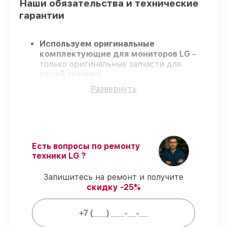
Наши обязательства и технические
гарантии
Используем оригинальные
комплектующие для мониторов LG
–
только оригинальные запчасти для
вашей техники.
Опытные специалисты
– проходят
Развернуть
строгий отбор, что подтверждает
высокий уровень сервиса.
Работаем строго в установленных
заранее временных рамках
– ремонт
мониторов LG без бесконечных
переносов.
Есть вопросы по ремонту
Официальная гарантия
– на все ремонт
техники LG ?
и запчасти для мониторов LG
предоставляется гарантия до 3-х лет.
Запишитесь на ремонт и получите
скидку -25%
Мы гарантируем: