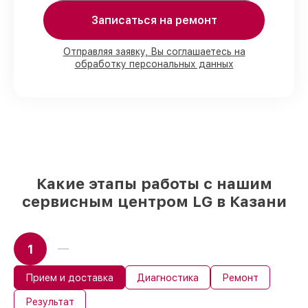
80%
ремонтов по ремонту исполняются
Записаться на ремонт
в присутствии клиента
90%
запчастей LG готовы к установке в
наших мастерских в Казани, остальные
Отправляя заявку, Вы соглашаетесь на
доставляются быстро
обработку персональных данных
Фирменные детали LG и надёжные
реплики
– только вы выбираете, какие
детали использовать, а мы делаем
ремонт с учётом возможностей клиента
85%
ремонтов LG завершаются в тот же
день, если мастер начинает работу сразу
Какие этапы работы с нашим
сервисным центром LG в Казани
1
Прием и доставка
Диагностика
Ремонт
Результат