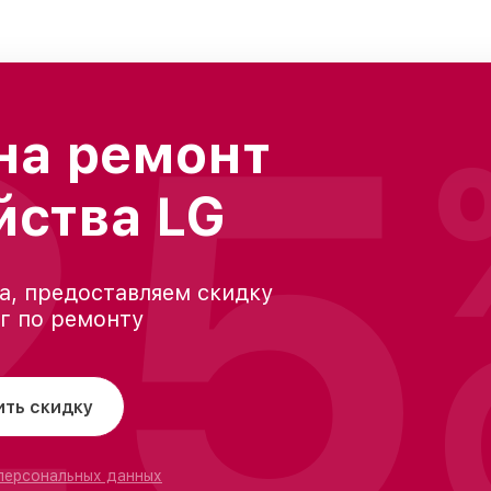
25
на ремонт
йства LG
а, предоставляем скидку
уг по ремонту
ить скидку
 персональных данных