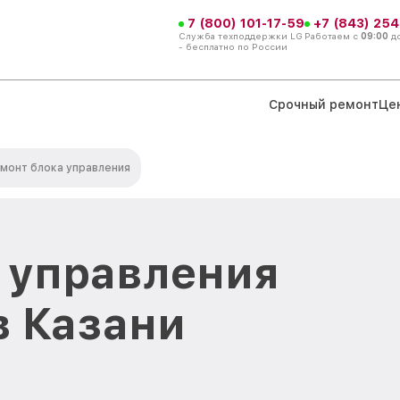
7 (800) 101-17-59
+7 (843) 254
Служба техподдержки LG
Работаем с
09:00
д
- бесплатно по России
Срочный ремонт
Це
монт блока управления
 управления
в Казани