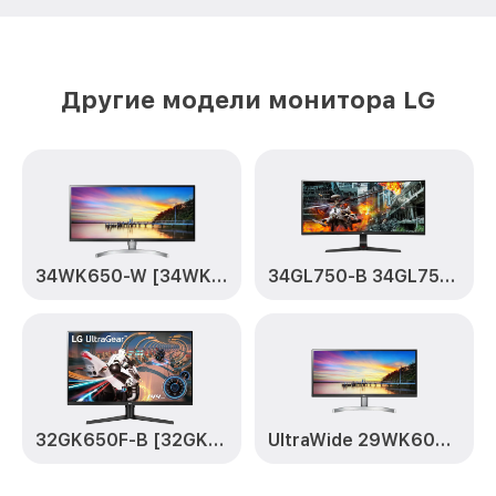
Другие модели монитора LG
34WK650-W [34WK650-W.ARUZ]
34GL750-B 34GL750-B
32GK650F-B [32GK650F-B.ARUZ]
UltraWide 29WK600-W [29WK600-W.ARUZ]