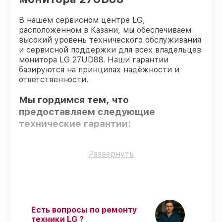
В нашем сервисном центре LG,
расположенном в Казани, мы обеспечиваем
высокий уровень технического обслуживания
и сервисной поддержки для всех владельцев
монитора LG 27UD88. Наши гарантии
базируются на принципах надёжности и
ответственности.
Мы гордимся тем, что
предоставляем следующие
технические гарантии:
Только фирменные комплектующие
–
Развернуть
только подлинные комплектующие.
Квалифицированные специалисты
–
проверенные специалисты с опытом и
сертификацией.
Точное соблюдение сроков
–
Есть вопросы по ремонту
соблюдаем сроки восстановления
техники LG ?
монитора 27UD88, согласованные с