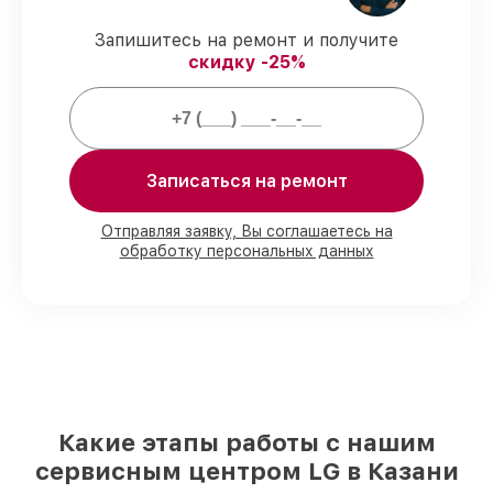
клиентом.
Запишитесь на ремонт и получите
Сервис с гарантией
– предоставляем
скидку -25%
официальное гарантийное
сопровождение после починки.
Мы гарантируем:
Записаться на ремонт
80%
работ с возможностью наблюдения
90%
комплектующих для мониторов на
Отправляя заявку, Вы соглашаетесь на
обработку персональных данных
складе или быстро поставляются
Качественные реплики и
оригинальные детали по вашему
выбору
– для любого бюджета
85%
работ за 1–2 часа, при условии, что
восстановление началось сразу
Какие этапы работы с нашим
сервисным центром LG в Казани