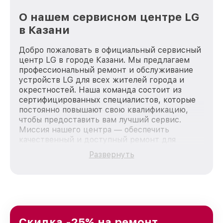
О нашем сервисном центре LG
в Казани
Добро пожаловать в официальный сервисный
центр LG в городе Казани. Мы предлагаем
профессиональный ремонт и обслуживание
устройств LG для всех жителей города и
окрестностей. Наша команда состоит из
сертифицированных специалистов, которые
постоянно повышают свою квалификацию,
чтобы предоставить вам лучший сервис.
Миссия нашего центра — обеспечить
качественный и доступный ремонт для
каждого пользователя продукции LG, вне
Развернуть
зависимости от сложности поломки. Мы
стремимся к тому, чтобы каждый клиент был
удовлетворен скоростью и качеством
предоставляемых услуг. Наша цель — стать
лучшим сервисным центром LG в городе
Казани, постоянно повышая уровень доверия
и лояльности наших клиентов.
Скидка -25% на ремонт