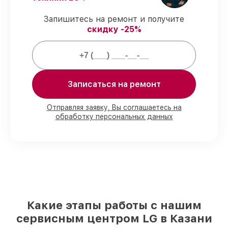
Подтвержденная гарантия
– все
Запишитесь на ремонт и получите
работы по обслуживанию проводятся с
скидку -25%
официальной гарантией.
Мы гарантируем:
Записаться на ремонт
80%
работ с возможностью наблюдения
90%
комплектующих для мониторов на
складе или быстро поставляются
Отправляя заявку, Вы соглашаетесь на
обработку персональных данных
Подбор оригинальных комплектующих
и надежных реплик с возможностью
выбрать
– с учётом всех запросов
85%
работ в течение пары часов, если
мастер приступает к сервису сразу
Какие этапы работы с нашим
сервисным центром LG в Казани