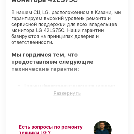
В нашем СЦ LG, расположенном в Казани, мы
гарантируем высокий уровень ремонта и
сервисной поддержки для всех владельцев
монитора LG 42LS75C. Наши гарантии
базируются на принципах доверия и
ответственности.
Мы гордимся тем, что
предоставляем следующие
технические гарантии:
Только фирменные комплектующие
–
гарантируем использование фирменных
Развернуть
запчастей для починки.
Сертифицированные инженеры
–
мастера проходят строгий отбор и
регулярное обучение.
Выполнение работ вовремя
–
Есть вопросы по ремонту
гарантируем завершение работ без
техники LG ?
задержек.