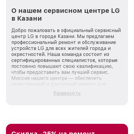
О нашем сервисном центре LG
в Казани
Добро пожаловать в официальный сервисный
центр LG в городе Казани. Мы предлагаем
профессиональный ремонт и обслуживание
устройств LG для всех жителей города и
окрестностей. Наша команда состоит из
сертифицированных специалистов, которые
постоянно повышают свою квалификацию,
чтобы предоставить вам лучший сервис.
Миссия нашего центра — обеспечить
качественный и доступный ремонт для
каждого пользователя продукции LG, вне
Развернуть
зависимости от сложности поломки. Мы
стремимся к тому, чтобы каждый клиент был
удовлетворен скоростью и качеством
предоставляемых услуг. Наша цель — стать
лучшим сервисным центром LG в городе
Казани, постоянно повышая уровень доверия
и лояльности наших клиентов.
Скидка -25% на ремонт