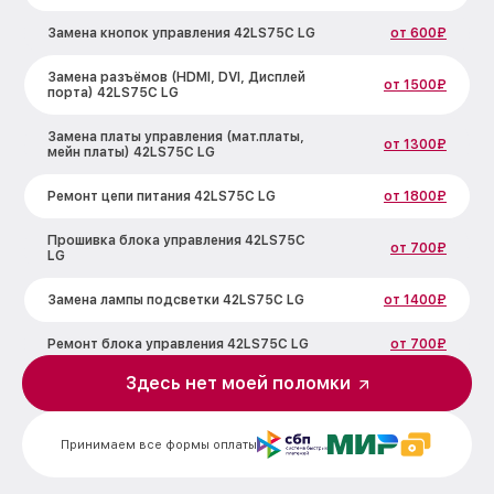
Замена кнопок управления 42LS75C LG
от 600₽
Замена разъёмов (HDMI, DVI, Дисплей
от 1500₽
порта) 42LS75C LG
Замена платы управления (мат.платы,
от 1300₽
мейн платы) 42LS75C LG
Ремонт цепи питания 42LS75C LG
от 1800₽
Прошивка блока управления 42LS75C
от 700₽
LG
Замена лампы подсветки 42LS75C LG
от 1400₽
Ремонт блока управления 42LS75C LG
от 700₽
Здесь нет моей поломки
Замена блока питания 42LS75C LG
от 1500₽
Замена электронных компонентов
от 1900₽
Принимаем все формы оплаты
42LS75C LG