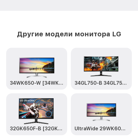
Другие модели монитора LG
34WK650-W [34WK650-W.ARUZ]
34GL750-B 34GL750-B
32GK650F-B [32GK650F-B.ARUZ]
UltraWide 29WK600-W [29WK600-W.ARUZ]