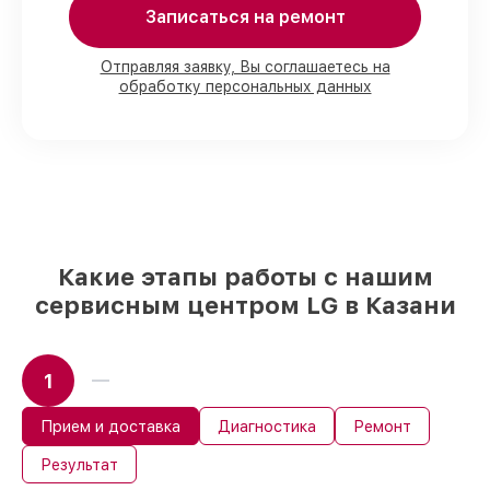
Мы гарантируем:
Записаться на ремонт
80%
работ в вашем присутствии
Отправляя заявку, Вы соглашаетесь на
обработку персональных данных
90%
комплектующих для духовых
шкафов на складе или доступны для
быстрой доставки
Оригинальные запчасти и
качественные реплики на ваш выбор
–
под любые финансовые возможности
85%
работ за 1–2 часа, при условии, что
восстановление началось сразу
Какие этапы работы с нашим
сервисным центром LG в Казани
1
Прием и доставка
Диагностика
Ремонт
Результат