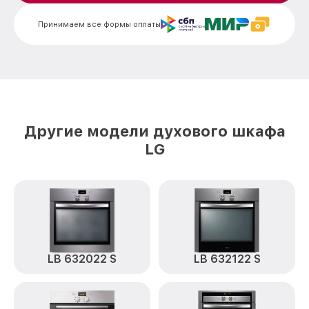
Замена термодатчика LB 681078 B LG
от 900₽
Принимаем все формы оплаты
Замена панели управления LB 681078 B
от 1500₽
LG
Другие модели духового шкафа
LG
LB 632022 S
LB 632122 S