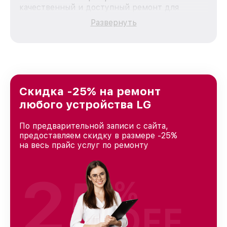
качественный и доступный ремонт для
каждого пользователя продукции LG, вне
Развернуть
зависимости от сложности поломки. Мы
стремимся к тому, чтобы каждый клиент был
удовлетворен скоростью и качеством
предоставляемых услуг. Наша цель — стать
лучшим сервисным центром LG в городе
Казани, постоянно повышая уровень доверия
и лояльности наших клиентов.
Скидка -25% на ремонт
любого устройства LG
По предварительной записи с сайта,
предоставляем скидку в размере -25%
на весь прайс услуг по ремонту
25
%
OFF