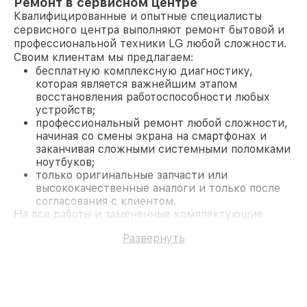
Ремонт в сервисном центре
Квалифицированные и опытные специалисты
сервисного центра выполняют ремонт бытовой и
профессиональной техники LG любой сложности.
Своим клиентам мы предлагаем:
бесплатную комплексную диагностику,
которая является важнейшим этапом
восстановления работоспособности любых
устройств;
профессиональный ремонт любой сложности,
начиная со смены экрана на смартфонах и
заканчивая сложными системными поломками
ноутбуков;
только оригинальные запчасти или
высококачественные аналоги и только после
согласования с клиентом.
На все работы и замененные комплектующие
предоставляется длительная гарантия. В случае
Развернуть
поломки по условиям гарантии, мы бесплатно
исправим ситуацию.
Наши преимущества
Преимуществами нашего сервисного центра LG в
Казани являются: