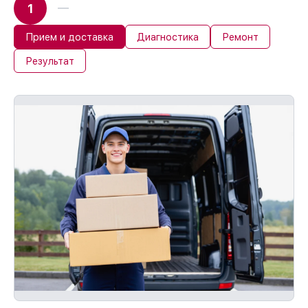
Мы отвечаем за сохранность и
1
исправность вашего устройства. В
случае ошибки с нашей стороны,
Прием и доставка
Диагностика
Ремонт
возмещаем убытки.
Обслуживание устройств с гарантией до
Результат
36 месяцев
При наличии гарантийного талона и
чека, мы восстановим устройство
повторно без оплаты и без задержек.