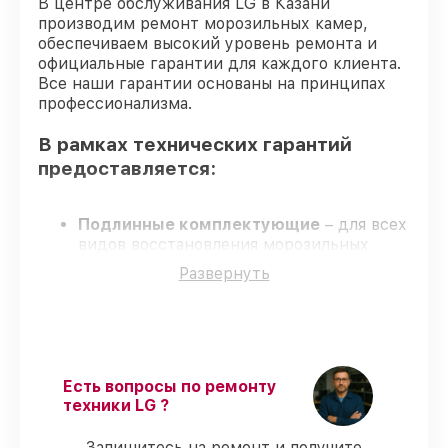
В центре обслуживания LG в Казани
производим ремонт морозильных камер,
обеспечиваем высокий уровень ремонта и
официальные гарантии для каждого клиента.
Все наши гарантии основаны на принципах
профессионализма.
В рамках технических гарантий
предоставляется:
Подлинные комплектующие
– для всех
видов восстановления морозильных
камер применяются только
Развернуть
оригинальные запчасти.
Опытные мастера
– мастера проходят
строгий отбор и регулярное обучение.
Соблюдение сроков восстановления
–
соблюдаем сроки, согласованные с
клиентом.
Есть вопросы по ремонту
Гарантийное обслуживание
–
техники LG ?
восстановление с полным гарантийным
сопровождением.
Запишитесь на ремонт и получите