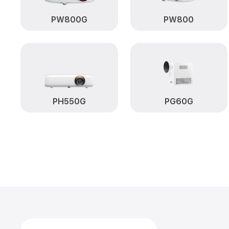
PW800G
PW800
PH550G
PG60G