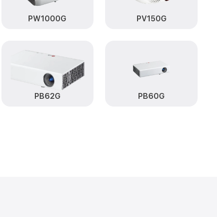
от 710₽
 LG
Заказать
PW1000G
PV150G
от 2250₽
Заказать
от 950₽
Заказать
от 1300₽
20 LG
Заказать
PB62G
PB60G