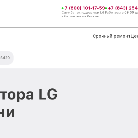
7 (800) 101-17-59
+7 (843) 254
Служба техподдержки LG
Работаем с
09:00
д
- бесплатно по России
Срочный ремонт
Це
S420
тора LG
ни