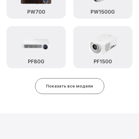
Замена лампы подсветки DS420
PW700
PW1500G
Юстировка DS420 LG
Замена линзы DS420 LG
Замена оптического блока DS4
PF80G
PF1500
Показать все модели