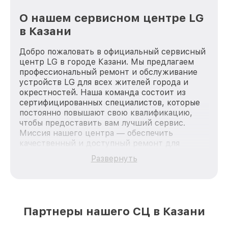
О нашем сервисном центре LG
в Казани
Добро пожаловать в официальный сервисный
центр LG в городе Казани. Мы предлагаем
профессиональный ремонт и обслуживание
устройств LG для всех жителей города и
окрестностей. Наша команда состоит из
сертифицированных специалистов, которые
постоянно повышают свою квалификацию,
чтобы предоставить вам лучший сервис.
Миссия нашего центра — обеспечить
качественный и доступный ремонт для
каждого пользователя продукции LG, вне
Развернуть
зависимости от сложности поломки. Мы
стремимся к тому, чтобы каждый клиент был
удовлетворен скоростью и качеством
предоставляемых услуг. Наша цель — стать
лучшим сервисным центром LG в городе
Партнеры нашего СЦ в Казани
Казани, постоянно повышая уровень доверия
и лояльности наших клиентов.