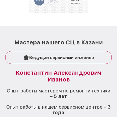
стараемся каждый день делать наш сервис еще
лучше!
Мастера нашего СЦ в Казани
Ведущий сервисный инженер
Константин Александрович
Иванов
О
Опыт работы мастером по ремонту техники
–
5 лет
О
Опыт работы в нашем сервисном центре –
3
года