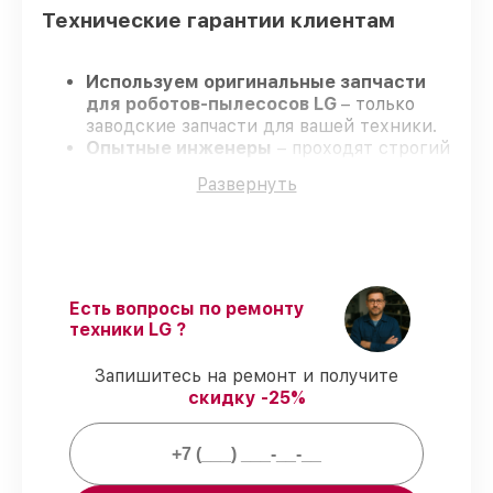
Технические гарантии клиентам
Используем оригинальные запчасти
для роботов-пылесосов LG
– только
заводские запчасти для вашей техники.
Опытные инженеры
– проходят строгий
отбор, что подтверждает
Развернуть
гарантированно долговечный результат.
Соблюдаем сроки
– ремонт роботов-
пылесосов LG без бесконечных
переносов.
Официальная гарантия
– на все ремонт
и запчасти для роботов-пылесосов LG
Есть вопросы по ремонту
предоставляется официальное
техники LG ?
сопровождение.
Запишитесь на ремонт и получите
скидку -25%
Мы гарантируем:
80%
ремонтов по ремонту проводятся в