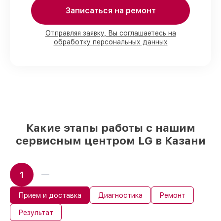
присутствии клиента
90%
запчастей LG имеются в наличии в
Записаться на ремонт
Казани, остальные доступны для
срочного заказа
Отправляя заявку, Вы соглашаетесь на
Подлинные запчасти LG и
обработку персональных данных
проверенные замены
– только вы
выбираете, какие детали использовать, а
мы подстраиваемся под разные бюджеты
85%
ремонтов LG сделаем за 1–2 часа,
при немедленном старте работ
Какие этапы работы с нашим
сервисным центром LG в Казани
1
Прием и доставка
Диагностика
Ремонт
Результат