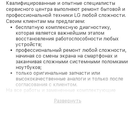
Квалифицированные и опытные специалисты
сервисного центра выполняют ремонт бытовой и
профессиональной техники LG любой сложности.
Своим клиентам мы предлагаем:
бесплатную комплексную диагностику,
которая является важнейшим этапом
восстановления работоспособности любых
устройств;
профессиональный ремонт любой сложности,
начиная со смены экрана на смартфонах и
заканчивая сложными системными поломками
ноутбуков;
только оригинальные запчасти или
высококачественные аналоги и только после
согласования с клиентом.
На все работы и замененные комплектующие
предоставляется длительная гарантия. В случае
Развернуть
поломки по условиям гарантии, мы бесплатно
исправим ситуацию.
Наши преимущества
Преимуществами нашего сервисного центра LG в
Казани являются:
лучшие специалисты с многолетним опытом и