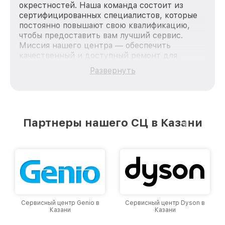
окрестностей. Наша команда состоит из
сертифицированных специалистов, которые
постоянно повышают свою квалификацию,
чтобы предоставить вам лучший сервис.
Миссия нашего центра — обеспечить
качественный и доступный ремонт для
каждого пользователя продукции LG, вне
Развернуть
зависимости от сложности поломки. Мы
стремимся к тому, чтобы каждый клиент был
удовлетворен скоростью и качеством
предоставляемых услуг. Наша цель — стать
лучшим сервисным центром LG в городе
Партнеры нашего СЦ в Казани
Казани, постоянно повышая уровень доверия
и лояльности наших клиентов.
Сервисный центр Genio в
Сервисный центр Dyson в
Казани
Казани