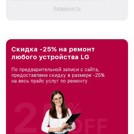
каждого пользователя продукции LG, вне
Развернуть
зависимости от сложности поломки. Мы
стремимся к тому, чтобы каждый клиент был
удовлетворен скоростью и качеством
предоставляемых услуг. Наша цель — стать
лучшим сервисным центром LG в городе
Казани, постоянно повышая уровень доверия
и лояльности наших клиентов.
Скидка -25% на ремонт
любого устройства LG
По предварительной записи с сайта,
предоставляем скидку в размере -25%
на весь прайс услуг по ремонту
25
%
OFF