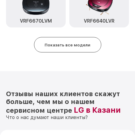
движения VR6570LVMB LG
Замена колеса управления VR6570LVMB
от 1700₽
LG
VRF6670LVM
VRF6640LVR
Замена платы управления VR6570LVMB
от 1600₽
LG
Показать все модели
Замена шлангов, щёток VR6570LVMB LG
от 200₽
Ремонт электрических цепей
от 400₽
VR6570LVMB LG
Отзывы наших клиентов скажут
больше, чем мы о нашем
LG в Казани
сервисном центре
Что о нас думают наши клиенты?