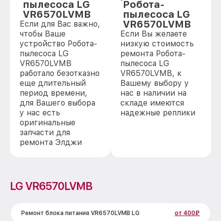
пылесоса LG
Робота-
VR6570LVMB
пылесоса LG
VR6570LVMB
Если для Вас важно,
чтобы Ваше
Если Вы желаете
устройство Робота-
низкую стоимость
пылесоса LG
ремонта Робота-
VR6570LVMB
пылесоса LG
работало безотказно
VR6570LVMB, к
еще длительный
Вашему выбору у
период времени,
нас в наличии на
для Вашего выбора
складе имеются
у нас есть
надежные реплики
оригинальные
запчасти для
ремонта Элджи
LG VR6570LVMB
Ремонт блока питания VR6570LVMB LG
от 400₽