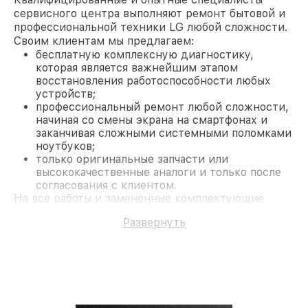
сервисного центра выполняют ремонт бытовой и
профессиональной техники LG любой сложности.
Своим клиентам мы предлагаем:
бесплатную комплексную диагностику,
которая является важнейшим этапом
восстановления работоспособности любых
устройств;
профессиональный ремонт любой сложности,
начиная со смены экрана на смартфонах и
заканчивая сложными системными поломками
ноутбуков;
только оригинальные запчасти или
высококачественные аналоги и только после
согласования с клиентом.
На все работы и замененные комплектующие
предоставляется длительная гарантия. В случае
Развернуть
поломки по условиям гарантии, мы бесплатно
исправим ситуацию.
Наши преимущества
Преимуществами нашего сервисного центра LG в
Казани являются:
лучшие специалисты с многолетним опытом и