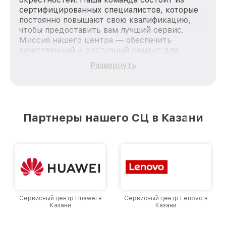
сертифицированных специалистов, которые
постоянно повышают свою квалификацию,
чтобы предоставить вам лучший сервис.
Миссия нашего центра — обеспечить
качественный и доступный ремонт для
каждого пользователя продукции LG, вне
Развернуть
зависимости от сложности поломки. Мы
стремимся к тому, чтобы каждый клиент был
удовлетворен скоростью и качеством
предоставляемых услуг. Наша цель — стать
лучшим сервисным центром LG в городе
Партнеры нашего СЦ в Казани
Казани, постоянно повышая уровень доверия
и лояльности наших клиентов.
Сервисный центр Huawei в
Сервисный центр Lenovo в
Казани
Казани