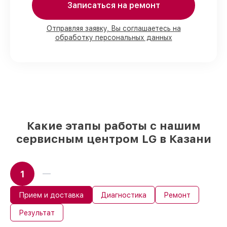
90%
деталей LG имеются в наличии в
Записаться на ремонт
Казани, остальные приходят оперативно
Фирменные детали LG и надёжные
Отправляя заявку, Вы соглашаетесь на
реплики
– только вы выбираете, какие
обработку персональных данных
детали использовать, а мы
подстраиваемся под разные бюджеты
85%
починок LG сделаем за 1–2 часа, при
немедленном старте работ
Какие этапы работы с нашим
сервисным центром LG в Казани
1
Прием и доставка
Диагностика
Ремонт
Результат