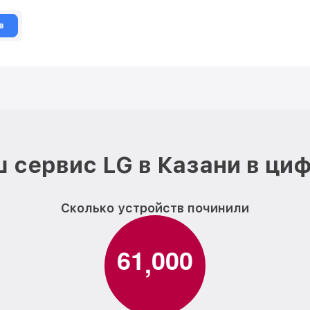
в
 сервис LG в Казани в ци
Сколько устройств починили
6
1
0
0
0
,