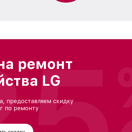
25
на ремонт
йства LG
а, предоставляем скидку
уг по ремонту
ить скидку