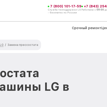
7 (800) 101-17-59
+7 (843) 254
Служба техподдержки LG
Работаем с
09:00
д
- бесплатно по России
Срочный ремонт
Це
 LG
/
Замена прессостата
остата
ашины LG в