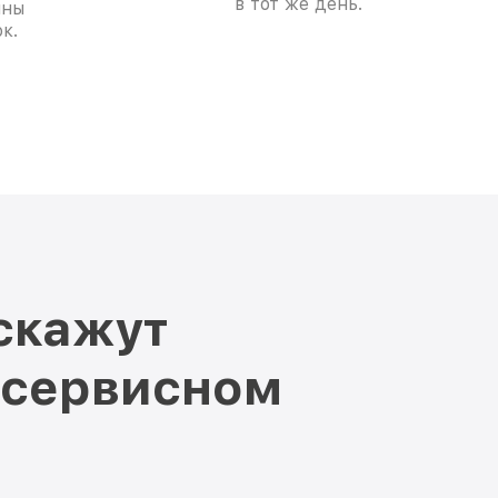
в тот же день.
ины
к.
скажут
 сервисном