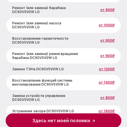
Ремонт (или замена) барабана
от 900₽
DC90V5V0W LG
Ремонт (или замена) насоса
от 1000₽
DC90V5V0W LG
Восстановление герметичности
от 900₽
DC90V5V0W LG
Ремонт (или замена) ремня вращения
от 900₽
барабана DC90V5V0W LG
Замена ТЭНа DC90V5V0W LG
от 1200₽
Восстановление функций системы
от 1400₽
вентилирования DC90V5V0W LG
Замена устройств управления
от 800₽
DC90V5V0W LG
Устранение засора DC90V5V0W LG
от 1600₽
Здесь нет моей поломки
Замена питающего кабеля DC90V5V0W
от 1100₽
LG