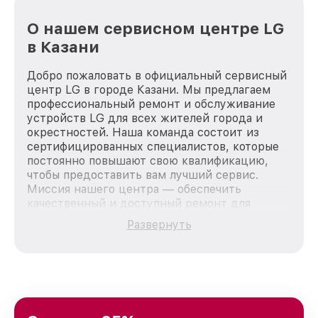
О нашем сервисном центре LG
в Казани
Добро пожаловать в официальный сервисный
центр LG в городе Казани. Мы предлагаем
профессиональный ремонт и обслуживание
устройств LG для всех жителей города и
окрестностей. Наша команда состоит из
сертифицированных специалистов, которые
постоянно повышают свою квалификацию,
чтобы предоставить вам лучший сервис.
Миссия нашего центра — обеспечить
качественный и доступный ремонт для
каждого пользователя продукции LG, вне
Развернуть
зависимости от сложности поломки. Мы
стремимся к тому, чтобы каждый клиент был
удовлетворен скоростью и качеством
предоставляемых услуг. Наша цель — стать
лучшим сервисным центром LG в городе
Казани, постоянно повышая уровень доверия
и лояльности наших клиентов.