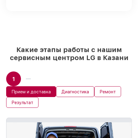
поставляются
Подбор оригинальных комплектующих
и надежных реплик с возможностью
выбрать
– для любого бюджета
85%
работ в течение пары часов, при
немедленном начале работ
Какие этапы работы с нашим
сервисным центром LG в Казани
1
Прием и доставка
Диагностика
Ремонт
Результат