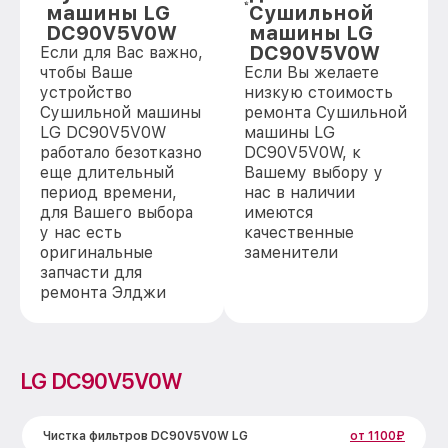
машины LG
Сушильной
DC90V5V0W
машины LG
DC90V5V0W
Если для Вас важно,
чтобы Ваше
Если Вы желаете
устройство
низкую стоимость
Сушильной машины
ремонта Сушильной
LG DC90V5V0W
машины LG
работало безотказно
DC90V5V0W, к
еще длительный
Вашему выбору у
период времени,
нас в наличии
для Вашего выбора
имеются
у нас есть
качественные
оригинальные
заменители
запчасти для
ремонта Элджи
LG DC90V5V0W
Чистка фильтров DC90V5V0W LG
от 1100₽