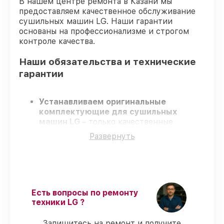
В нашем центре ремонта в Казани мы
предоставляем качественное обслуживание
сушильных машин LG. Наши гарантии
основаны на профессионализме и строгом
контроле качества.
Наши обязательства и технические
гарантии
Устанавливаем оригинальные
комплектующие для сушильных
машин LG
– только качественные
запчасти для вашей техники.
Развернуть
Сертифицированные специалисты
–
проходят серьезную проверку знаний и
навыков, что подтверждает
гарантированно долговечный результат.
Работаем строго в установленных
заранее временных рамках
– ремонт
Есть вопросы по ремонту
сушильных машин LG без бесконечных
техники LG ?
переносов.
Официальная гарантия
– на все виды
Запишитесь на ремонт и получите