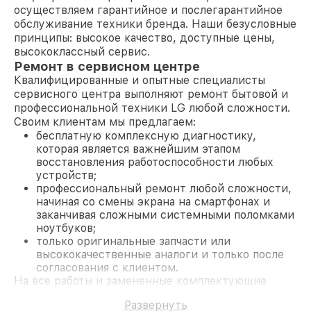
осуществляем гарантийное и послегарантийное
обслуживание техники бренда. Наши безусловные
принципы: высокое качество, доступные цены,
высококлассный сервис.
Ремонт в сервисном центре
Квалифицированные и опытные специалисты
сервисного центра выполняют ремонт бытовой и
профессиональной техники LG любой сложности.
Своим клиентам мы предлагаем:
бесплатную комплексную диагностику,
которая является важнейшим этапом
восстановления работоспособности любых
устройств;
профессиональный ремонт любой сложности,
начиная со смены экрана на смартфонах и
заканчивая сложными системными поломками
ноутбуков;
только оригинальные запчасти или
высококачественные аналоги и только после
согласования с клиентом.
На все работы и замененные комплектующие
предоставляется длительная гарантия. В случае
Развернуть
поломки по условиям гарантии, мы бесплатно