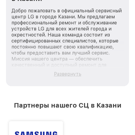
Добро пожаловать в официальный сервисный
центр LG в городе Казани. Мы предлагаем
профессиональный ремонт и обслуживание
устройств LG для всех жителей города и
окрестностей. Наша команда состоит из
сертифицированных специалистов, которые
постоянно повышают свою квалификацию,
чтобы предоставить вам лучший сервис.
Миссия нашего центра — обеспечить
качественный и доступный ремонт для
каждого пользователя продукции LG, вне
Развернуть
зависимости от сложности поломки. Мы
стремимся к тому, чтобы каждый клиент был
удовлетворен скоростью и качеством
предоставляемых услуг. Наша цель — стать
лучшим сервисным центром LG в городе
Партнеры нашего СЦ в Казани
Казани, постоянно повышая уровень доверия
и лояльности наших клиентов.