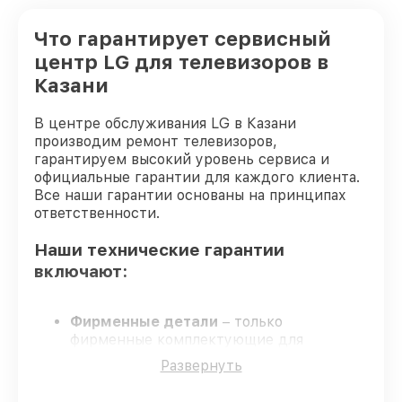
Замена корпуса телевизора LG
от 1400₽
Что гарантирует сервисный
центр LG для телевизоров в
Замена трансформаторов подсветки
от 1800₽
телевизора LG
Казани
В центре обслуживания LG в Казани
производим ремонт телевизоров,
гарантируем высокий уровень сервиса и
официальные гарантии для каждого клиента.
Все наши гарантии основаны на принципах
ответственности.
Наши технические гарантии
включают:
Фирменные детали
– только
фирменные комплектующие для
восстановления телевизоров.
Развернуть
Опытные мастера
– обучение и
сертификация подтверждают уровень