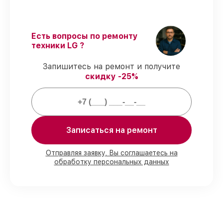
мастерства.
Выполнение работ вовремя
– все
работы выполняются в оговоренные
сроки.
Есть вопросы по ремонту
Официальная гарантия
–
техники LG ?
восстановление проводится с
соблюдением гарантийных обязательств.
Запишитесь на ремонт и получите
скидку -25%
Гарантии на восстановление
телевизоров:
Записаться на ремонт
80%
работ выполняем в присутствии
заказчика
90%
запчастей имеются в наличии,
Отправляя заявку, Вы соглашаетесь на
обработку персональных данных
остальные заказываются оперативно
Подлинные запчасти и надёжные
реплики
– с учётом возможностей
клиента
85%
восстановлений занимают не более
пары часов, сразу после приёма