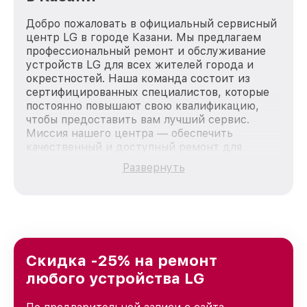
Добро пожаловать в официальный сервисный
центр LG в городе Казани. Мы предлагаем
профессиональный ремонт и обслуживание
устройств LG для всех жителей города и
окрестностей. Наша команда состоит из
сертифицированных специалистов, которые
постоянно повышают свою квалификацию,
чтобы предоставить вам лучший сервис.
Миссия нашего центра — обеспечить
качественный и доступный ремонт для
каждого пользователя продукции LG, вне
Развернуть
зависимости от сложности поломки. Мы
стремимся к тому, чтобы каждый клиент был
удовлетворен скоростью и качеством
предоставляемых услуг. Наша цель — стать
лучшим сервисным центром LG в городе
Казани, постоянно повышая уровень доверия
и лояльности наших клиентов.
Скидка -25% на ремонт
любого устройства LG