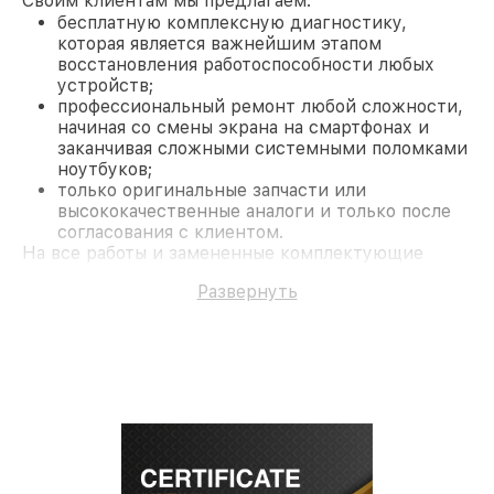
Своим клиентам мы предлагаем:
бесплатную комплексную диагностику,
которая является важнейшим этапом
восстановления работоспособности любых
устройств;
профессиональный ремонт любой сложности,
начиная со смены экрана на смартфонах и
заканчивая сложными системными поломками
ноутбуков;
только оригинальные запчасти или
высококачественные аналоги и только после
согласования с клиентом.
На все работы и замененные комплектующие
предоставляется длительная гарантия. В случае
Развернуть
поломки по условиям гарантии, мы бесплатно
исправим ситуацию.
Наши преимущества
Преимуществами нашего сервисного центра LG в
Казани являются:
лучшие специалисты с многолетним опытом и
безупречной репутацией;
современное оборудование и
лицензированное ПО в ремонтно-
диагностических мастерских;