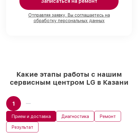
Записаться на ремонт
Казани, остальные доступны для
срочного заказа
Оригинальные комплектующие LG и
Отправляя заявку, Вы соглашаетесь на
качественные аналоги
– только вы
обработку персональных данных
выбираете, какие детали использовать, а
мы подстраиваемся под разные бюджеты
85%
ремонтов LG выполняются в
течение пары часов, если мастер
начинает работу сразу
Какие этапы работы с нашим
сервисным центром LG в Казани
1
Прием и доставка
Диагностика
Ремонт
Результат