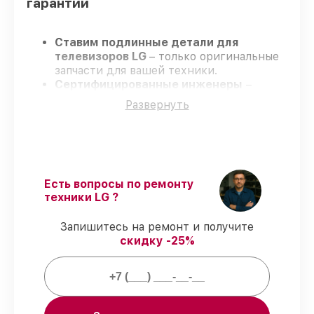
гарантии
Ставим подлинные детали для
телевизоров LG
– только оригинальные
запчасти для вашей техники.
Сертифицированные инженеры
–
проходят строгий отбор, что
Развернуть
гарантирует качество и надёжность
ремонта.
Соблюдаем сроки
– ремонт
телевизоров LG в оговоренные сроки.
Поддержка после ремонта
– на все
ремонт и запчасти для телевизоров LG
Есть вопросы по ремонту
предоставляется длительная гарантия.
техники LG ?
Запишитесь на ремонт и получите
Мы гарантируем:
скидку -25%
80%
ремонтов по ремонту исполняются
в присутствии клиента
90%
деталей LG имеются в наличии в