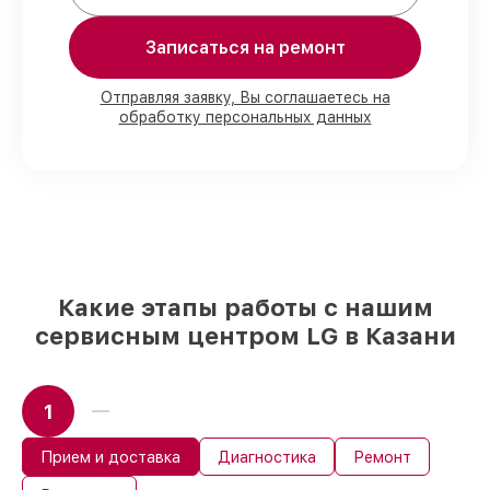
80%
ремонтов по ремонту выполняются
в присутствии клиента
90%
деталей LG имеются в наличии в
Записаться на ремонт
Казани, остальные приходят оперативно
Оригинальные комплектующие LG и
Отправляя заявку, Вы соглашаетесь на
качественные аналоги
– только вы
обработку персональных данных
выбираете, какие детали использовать, а
мы делаем ремонт с учётом
возможностей клиента
85%
работ по восстановлению LG
завершаются в тот же день, при
немедленном старте работ
Какие этапы работы с нашим
сервисным центром LG в Казани
1
Прием и доставка
Диагностика
Ремонт