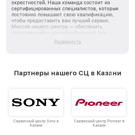
окрестностей. Наша команда состоит из
сертифицированных специалистов, которые
постоянно повышают свою квалификацию,
чтобы предоставить вам лучший сервис.
Миссия нашего центра — обеспечить
качественный и доступный ремонт для
каждого пользователя продукции LG, вне
Развернуть
зависимости от сложности поломки. Мы
стремимся к тому, чтобы каждый клиент был
удовлетворен скоростью и качеством
предоставляемых услуг. Наша цель — стать
лучшим сервисным центром LG в городе
Партнеры нашего СЦ в Казани
Казани, постоянно повышая уровень доверия
и лояльности наших клиентов.
Сервисный центр Sony в
Сервисный центр Pioneer в
Казани
Казани