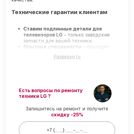
Технические гарантии клиентам
Ставим подлинные детали для
телевизоров LG
– только заводские
запчасти для вашей техники.
Опытные специалисты
– проходят
строгий отбор, что гарантирует качество
Развернуть
и надёжность ремонта.
Завершаем работы без задержек
–
ремонт телевизоров LG в оговоренные
сроки.
Официальная гарантия
– на все услуги
и детали для телевизоров LG
Есть вопросы по ремонту
предоставляется официальное
техники LG ?
сопровождение.
Запишитесь на ремонт и получите
скидку -25%
Мы гарантируем: