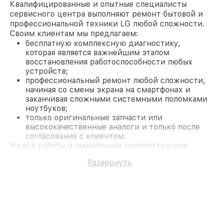
Квалифицированные и опытные специалисты
сервисного центра выполняют ремонт бытовой и
профессиональной техники LG любой сложности.
Своим клиентам мы предлагаем:
бесплатную комплексную диагностику,
которая является важнейшим этапом
восстановления работоспособности любых
устройств;
профессиональный ремонт любой сложности,
начиная со смены экрана на смартфонах и
заканчивая сложными системными поломками
ноутбуков;
только оригинальные запчасти или
высококачественные аналоги и только после
согласования с клиентом.
На все работы и замененные комплектующие
предоставляется длительная гарантия. В случае
Развернуть
поломки по условиям гарантии, мы бесплатно
исправим ситуацию.
Наши преимущества
Преимуществами нашего сервисного центра LG в
Казани являются:
лучшие специалисты с многолетним опытом и