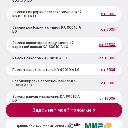
60010 A LG
Замена конфорки стеклокерамической
от 900₽
KA 60010 A LG
Замена конфорки чугунной KA 60010 A
от 600₽
LG
Замена инвентора в индукционной
от 2450₽
варочной панели KA 60010 A LG
Ремонт сенсора KA 60010 A LG
от 1600₽
Ремонт переключателя KA 60010 A LG
от 750₽
Разблокировка варочной панели KA
от 600₽
60010 A LG
Замена панели управления KA 60010 A
от 1600₽
LG
Здесь нет моей поломки
Ремонт модуля управления KA 60010 A
от 1900₽
LG
Принимаем все формы оплаты
Замена сенсора KA 60010 A LG
от 1600₽