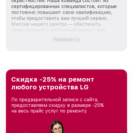
окрестностей. Наша команда состоит из
сертифицированных специалистов, которые
постоянно повышают свою квалификацию,
чтобы предоставить вам лучший сервис.
Миссия нашего центра — обеспечить
качественный и доступный ремонт для
каждого пользователя продукции LG, вне
Развернуть
зависимости от сложности поломки. Мы
стремимся к тому, чтобы каждый клиент был
удовлетворен скоростью и качеством
предоставляемых услуг. Наша цель — стать
лучшим сервисным центром LG в городе
Казани, постоянно повышая уровень доверия
и лояльности наших клиентов.
Скидка -25% на ремонт
любого устройства LG
По предварительной записи с сайта,
предоставляем скидку в размере -25%
на весь прайс услуг по ремонту