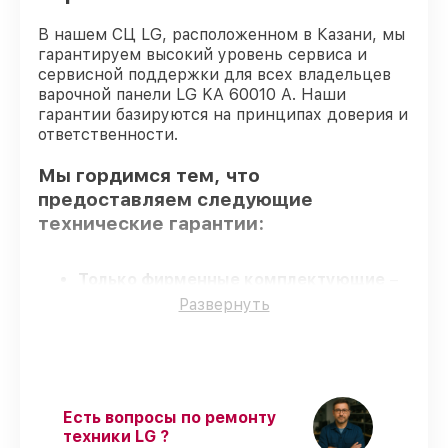
В нашем СЦ LG, расположенном в Казани, мы
гарантируем высокий уровень сервиса и
сервисной поддержки для всех владельцев
варочной панели LG KA 60010 A. Наши
гарантии базируются на принципах доверия и
ответственности.
Мы гордимся тем, что
предоставляем следующие
технические гарантии:
Только фирменные комплектующие
–
только подлинные комплектующие.
Развернуть
Опытные мастера
– все работники
проходят обязательное обучение и
ежегодную аттестацию, что
подтверждает их уровень мастерства.
Соблюдение сроков обслуживания
–
Есть вопросы по ремонту
соблюдаем сроки восстановления
техники LG ?
варочной панели KA 60010 A,