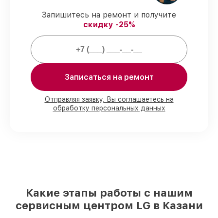
согласованные с клиентом.
Запишитесь на ремонт и получите
Подтвержденная гарантия
– все
скидку -25%
работы по обслуживанию проводятся с
официальной гарантией.
Мы гарантируем:
Записаться на ремонт
80%
работ под контролем клиента
90%
комплектующих для варочных
Отправляя заявку, Вы соглашаетесь на
обработку персональных данных
панелей на складе или доступны для
быстрой доставки
Оригинальные запчасти и
качественные реплики на ваш выбор
–
под любые финансовые возможности
85%
работ в течение пары часов, при
немедленном начале работ
Какие этапы работы с нашим
сервисным центром LG в Казани